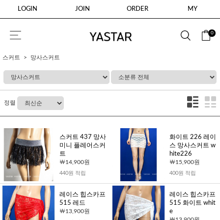
LOGIN
JOIN
ORDER
MY
0
스커트
망사스커트
정렬
스커트 437 망사
화이트 226 레이
미니 플레어스커
스 망사스커트 w
트
hite226
14,900원
15,900원
440원 적립
400원 적립
레이스 힙스카프
레이스 힙스카프
515 레드
515 화이트 whit
13,900원
e
13,900원