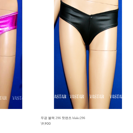
무광 블랙 296 핫팬츠 blakc296
\9,900