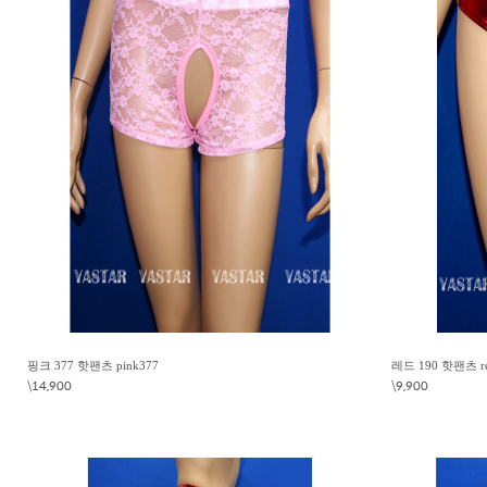
핑크 377 핫팬츠 pink377
레드 190 핫팬츠 r
\14,900
\9,900