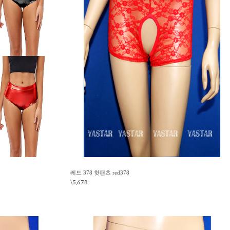
레드 378 핫팬츠 red378
\5,678