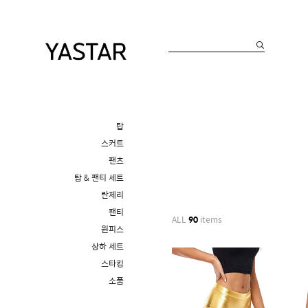
탑
스커트
팬츠
탑 & 팬티 세트
란제리
팬티
ALL
90
items
원피스
상하 세트
스타킹
소품