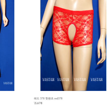
레드 378 핫팬츠 red378
\5,678