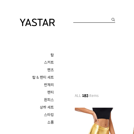
탑
스커트
팬츠
탑 & 팬티 세트
란제리
팬티
ALL
183
items
원피스
상하 세트
스타킹
소품