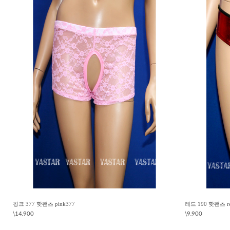
핑크 377 핫팬츠 pink377
레드 190 핫팬츠 r
\14,900
\9,900