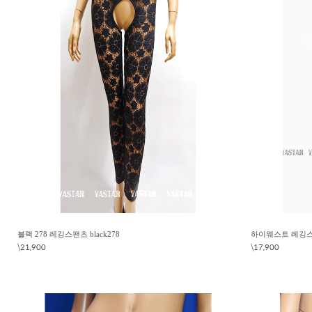
블랙 278 레깅스팬츠 black278
하이웨스트 레깅스 7
\21,900
\17,900